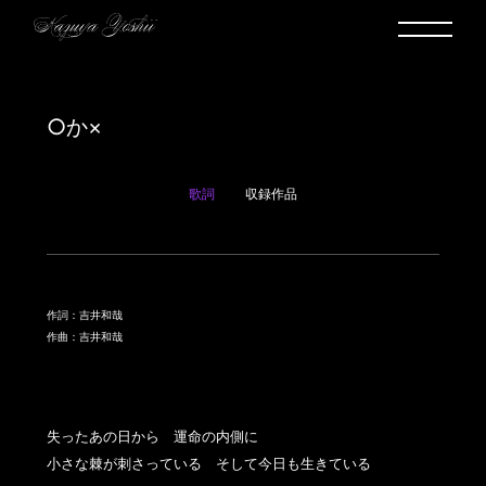
○か×
歌詞
収録作品
作詞：吉井和哉
作曲：吉井和哉
失ったあの日から　運命の内側に

小さな棘が刺さっている　そして今日も生きている
