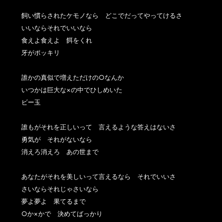
飼い慣らされたケモノなら　どこでだってやってけるさ

いいならそれでいいなら

食えよ食えよ　餌をくれ

牙がポッキリ

誰かの真似で増えただけの○なんか

いつかは巨大な×の中でひしめいた

ビー玉

誰もがそれを正しいって　言えるような答えはないさ

勇気が　それがないなら　

消えろ消えろ　あの世まで

あなたがそれを美しいって言えるなら　それでいいさ

さいならそれじゃさいなら

夢よ夢よ　果てるまで

○か×かで　決めてばっかり
