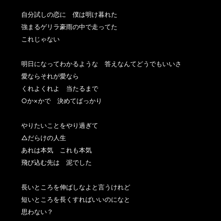
自分試しの恋に　僕は明け暮れた

強まるゲリラ豪雨の中で走ってた

これじゃない

明日になってわかるような　答えなんてどうでもいいさ

愛ならそれが愛なら

くれよくれよ　当たるまで

○か×かで　決めてばっかり

やりたいことをやり過ぎて

△だらけの人生

あれは本気　これも本気

飛び込む先は　泥でした

長いところを伸ばしなよと言うけれど

短いところを長くすればいいのになと

思わない？
