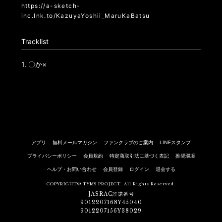
https://a-sketch-
inc.lnk.to/KazuyaYoshii_MaruKaBatsu
Tracklist
1.
〇か×
アプリ
無料メールマガジン
ファンクラブのご案内
LINEスタンプ
プライバシーポリシー
会員規約
特定商取引法に基づく表記
推奨環境
ヘルプ・お問い合わせ
会員登録
ログイン
退会する
COPYRIGHT© TYMS PROJECT. All Rights Reserved.
JASRAC許諾番号
9012207168Y45040
9012207156Y38029