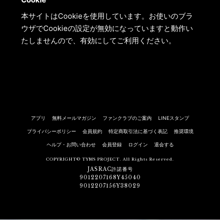
本サイトはCookieを使用しています。お使いのブラ
ウザでCookieの設定が無効になっていますと動作い
たしませんので、有効にしてご利用ください。
アプリ
無料メールマガジン
ファンクラブのご案内
LINEスタンプ
プライバシーポリシー
会員規約
特定商取引法に基づく表記
推奨環境
ヘルプ・お問い合わせ
会員登録
ログイン
退会する
COPYRIGHT© TYMS PROJECT. All Rights Reserved.
JASRAC許諾番号
9012207168Y45040
9012207156Y38029