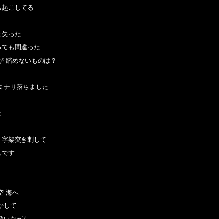
起こしてる

失った

ても間違った

が 踏めないものは？

ミナリ落ちました



字架突き刺して

です

 海へ

して

歌いながら
