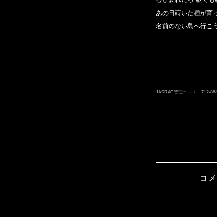
あの日蒔いた種が育っ
名前のない島へ行こう
コ