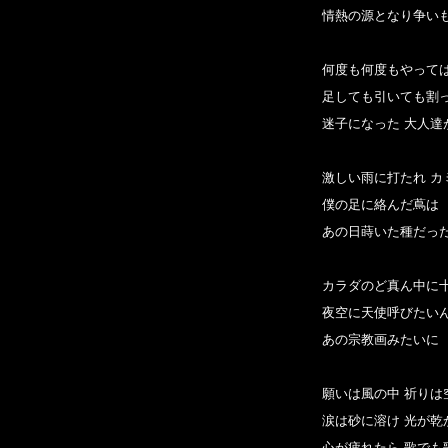
情熱の源となり争いも
何度も何度もやっては
足しても引いても割っ
迷子になった 大人達
激しい雨に打たれ カ
僕の足に絡んだ蔦は

あの日蒔いた種だった
カラダのど真ん中に十
夜空に天使呼びたいん
あの宗教画みたいに

願いは風の中 祈りは空
涙は砂に溶け 光が乾か
心が疲れたら 歌でも