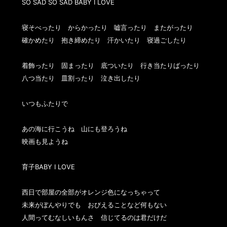
SO SAD SO SAD BABY I LOVE

寝そべったり　からかったり　嘘言ったり　またがったり

確かめたり　抱き締めたり　汗かいたり　寝過ごしたり

着飾ったり　固まったり　底ついたり　行き当たりばったり

八つ当たり　皿割ったり　泣き出したり

いつもふたりで

あの海に行こうね　山にも登ろうね

映画も見ようね

育子BABY I LOVE

西日で部屋の全部がオレンジ色になっちゃって

未来がぼんやりでも　おびえることなど何もない

人間ってむなしいもんさ　信じてるのは君だけだ
