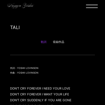
TALI
歌詞
収録作品
作詞：YOSHII LOVINSON
作曲：YOSHII LOVINSON
DON’T CRY FOREVER I NEED YOUR LOVE

DON’T CRY FOREVER I WANT YOUR LIFE

DON’T CRY SUDDENLY IF YOU ARE GONE
