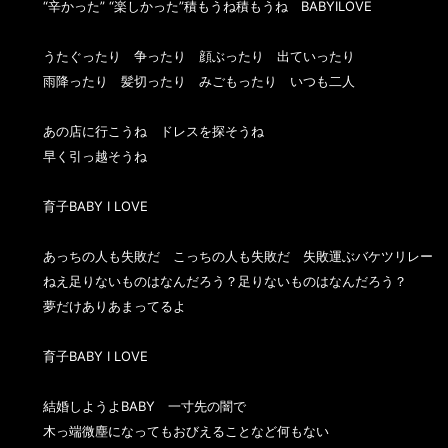
“辛かった” “楽しかった”積もうね積もうね　BABYILOVE

うたぐったり　争ったり　顔ぶったり　出ていったり　

雨降ったり　髪切ったり　みごもったり　いつも二人

あの店に行こうね　ドレスを探そうね

早く引っ越そうね

育子BABY I LOVE

あっちの人も失敗だ　こっちの人も失敗だ　失敗運ぶバケツリレー

ねえ足りないものはなんだろう？足りないものはなんだろう？

夢だけありあまってるよ

育子BABY I LOVE

結婚しようよBABY　一寸先の闇で

木っ端微塵になってもおびえることなど何もない
