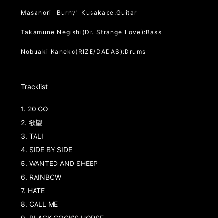
Masanori "Burny" Kusakabe:Guitar
Takamune Negishi(Dr. Strange Love):Bass
Nobuaki Kaneko(RIZE/DADAS):Drums
Tracklist
1.
20 GO
2.
欲望
3.
TALI
4.
SIDE BY SIDE
5.
WANTED AND SHEEP
6.
RAINBOW
7.
HATE
8.
CALL ME
9.
BLACK COCK’S HORSE