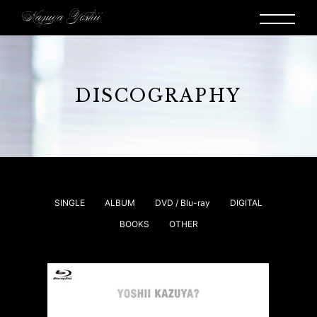
DISCOGRAPHY
SINGLE
ALBUM
DVD / Blu-ray
DIGITAL
BOOKS
OTHER