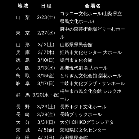
地 域
日 程
会 場 名
コラニー文化ホール(山梨県立
山 梨
2/23(土)
県民文化ホール)
府中の森芸術劇場どりーむホー
東 京
2/27(水)
ル
山 形
3/ 2(土)
山形県県民会館
兵 庫
3/ 7(木)
姫路市文化センター 大ホール
徳 島
3/10(日)
鳴門市文化会館
大 阪
3/13(水)
高槻現代劇場 大ホール
鳥 取
3/15(金)
とりぎん文化会館 梨花ホール
岐 阜
3/17(日)
土岐市文化プラザ・サンホール
桐生市市民文化会館 シルクホ
群 馬
3/20(水・祝)
ール
長 野
3/23(土)
長野ホクト文化ホール
長 崎
3/29(金)
長崎ブリックホール
大 分
3/31(日)
大分IICHIKOグランシアタ
茨 城
4/ 5(金)
茨城県民文化センター
秋 田
4/ 7(日)
秋田県民会館