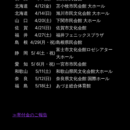
北海道
4/12(金)
苫小牧市民会館 大ホール
北海道
4/14(日)
旭川市民文化会館 大ホール
山 口
4/20(土)
下関市民会館 大ホール
佐 賀
4/21(日)
佐賀市文化会館
福 井
4/27(土)
福井フェニックスプラザ
島 根
4/29(月・祝)
島根県民会館
富士市文化会館ロゼシアター
静 岡
5/ 4(土・祝)
大ホール
愛 知
5/ 6(月・祝)
一宮市市民会館
和歌山
5/11(土)
和歌山県民文化会館大ホール
奈 良
5/12(日)
奈良県文化会館 国際ホール
福 島
5/18(土)
あづま総合体育館
≫寄付金のご報告