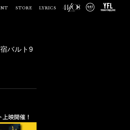
INT
STORE
LYRICS
が新宿バルト9