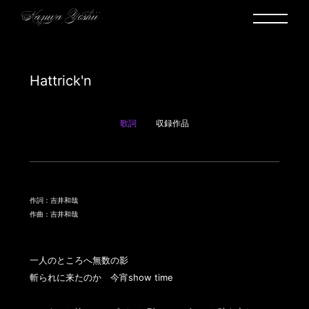
Hattrick'n
歌詞
収録作品
作詞：吉井和哉
作曲：吉井和哉
一人のところへ無数の影

斬られに来たのか　今宵show time
