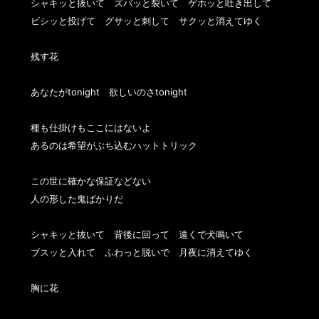
シャキッと抜いて　ズバッと裂いて　ゲホッと吐き出して

ビシッと投げて　グサッと刺して　サクッと消えてゆく

残す花

あなたがtonight　欲しいのさtonight

種も仕掛けもここにはないよ

あるのは希望がぶち込むハットトリック

この世に確かな保証などない  

人の形した鬼ばかりだ　

シャキッと抜いて　背後に回って　遠くで犬鳴いて

ブスッと入れて　ふわっと脱いで　月夜に消えてゆく

胸に花
