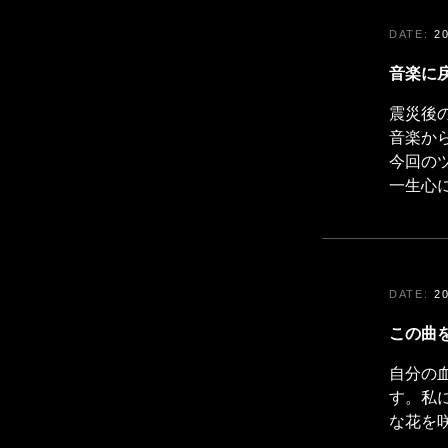
2
音楽に
震災後の
音楽か
今回のツ
一生心
2
この曲
自分の
す。私
な花を