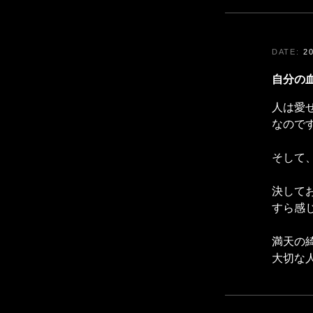
2
自分の
人は愛
なので
そして
決して
すら感
満天の
大切な