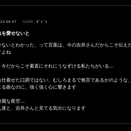
013.06.07
ﾎﾞﾋﾞｴ
血を愛せないと
せないとわかった、って言葉は、今の吉井さんだからこそ伝え
すよね
、今だからこそ素直にそれにうなずける私たちがいる…
お仕着せた口調ではない、むしろまるで無言であるかのような
じる曲なのに、強く強く心に響きます
綺麗な夜空…
人達と、吉井さんと見てる気分になります