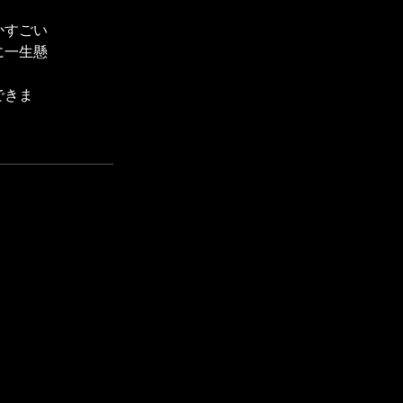
かすごい
に一生懸
できま