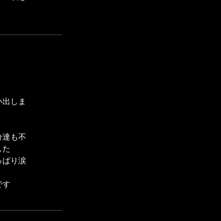
い出しま
分達も不
した
っぱり涙
です