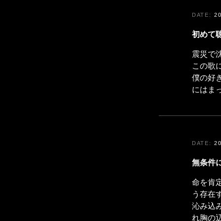
2
初めて
震災で
この歌
僕の好
にはま
2
無条件に
命を肯
う存在
沁み込み
れ胸の