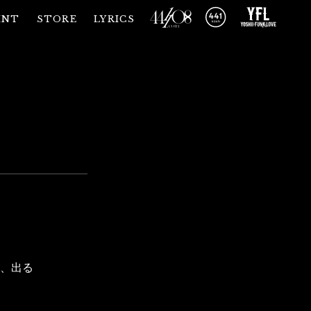
INT
STORE
LYRICS
が、出る