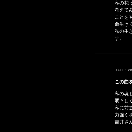
私の花
考えて
ことを
命生き
私の生
す。
2
この曲
私の魂も
弱々し
私に前
力強く
吉井さ