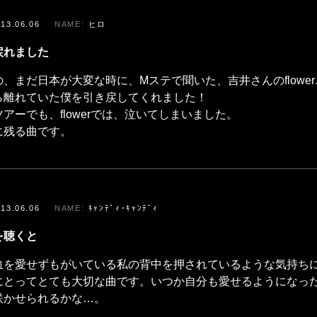
013.06.06
ヒロ
戻れました
、まだ日本が大変な時に、Mステで聞いた、吉井さんのflower
ら離れていた僕を引き戻してくれました！
アーでも、flowerでは、泣いてしまいました。
に残る曲です。
013.06.06
ｷｬﾝﾃﾞｨ･ｷｬﾝﾃﾞｨ
を聴くと
血を愛せずもがいている私の背中を押されているような気持ち
にとってとても大切な曲です。いつか自分も愛せるようになっ
咲かせられるかな…。