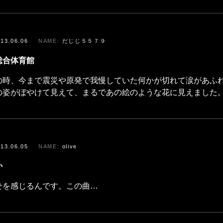
013.06.06
だじじ５５７９
総合体育館
の時、今まで震災や原発で我慢していた何かが切れて涙があふ
の姿がぼやけて見えて、まるであの絵のような花に見えました
013.06.05
olive
か
せを感じるんです。この曲…