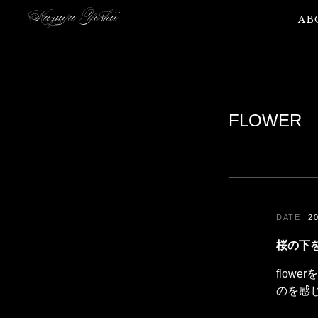
AB
FLOWER
2
桜の下
flow
のを感