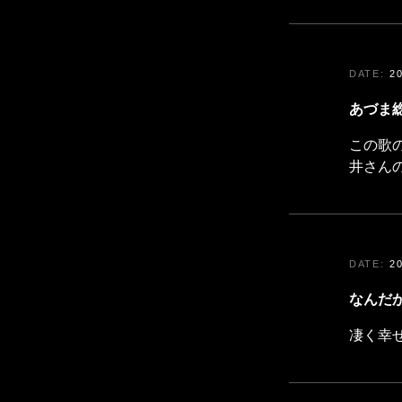
2
あづま
この歌
井さん
2
なんだ
凄く幸