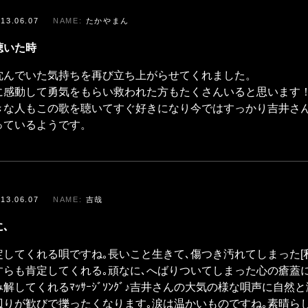
013.06.07
たかやまん
聴いた時
沈んでいた気持ちを再び立ち上がらせてくれました。
に感動して勇気をもらい救われた方もたくさんいると思います
きな人もこの歌を聴いてすぐ好きになり今ではすっかり吉井さ
っているようです。
013.06.07
吉哉
､
定してくれる唄ですね｡長いこと生きて､傷つき汚れてしまった[
すらも肯定してくれる｡頑なに､へばりついてしまった心の瘡蓋
解してくれるﾏｯｻｰｼﾞｿﾝｸﾞ♪吉井さんの大気の様な唄声に自然
辺りが歓びで擽ったくなります｡涙は温かいものですね｡素晴ら