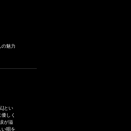
！
んの魅力
私]とい
に優しく
と涙が溢
しい唄を