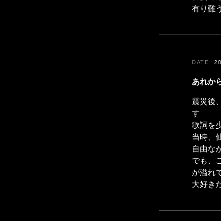
有り難
2
あれか
震災後
す
歌詞を
当時、
自由な
でも、
が溢れ
大好き