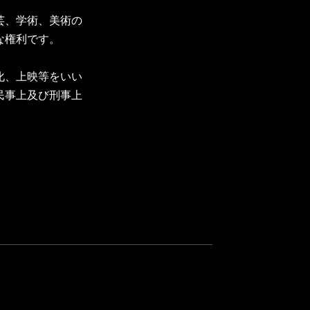
芸、学術、美術の
な権利です。
化、上映等をいい
民事上及び刑事上