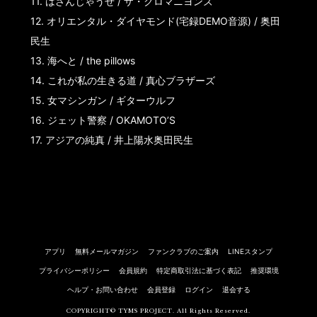
11.
はさんじゃうぜ / ザ・クロマニヨンズ
12.
オリエンタル・ダイヤモンド(宅録DEMO音源) / 奥田
民生
13.
海へと / the pillows
14.
これが私の生きる道 / 真心ブラザーズ
15.
女マシンガン / ギターウルフ
16.
ジェット警察 / OKAMOTO’S
17.
アジアの純真 / 井上陽水奥田民生
アプリ
無料メールマガジン
ファンクラブのご案内
LINEスタンプ
プライバシーポリシー
会員規約
特定商取引法に基づく表記
推奨環境
ヘルプ・お問い合わせ
会員登録
ログイン
退会する
COPYRIGHT© TYMS PROJECT. All Rights Reserved.