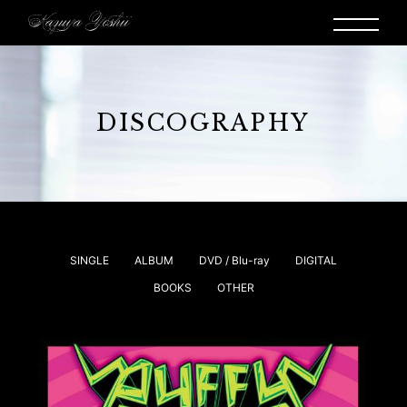
DISCOGRAPHY
SINGLE
ALBUM
DVD / Blu-ray
DIGITAL
BOOKS
OTHER